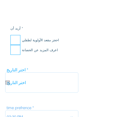
إ
*
أريد أن
ل
ز
ا
احجز مقعد الأولوية لطفلي
م
ي
اعرف المزيد عن الحضانة
r
*
اختر التاريخ
e
q
u
i
r
e
d
time prefrence
02:30 PM